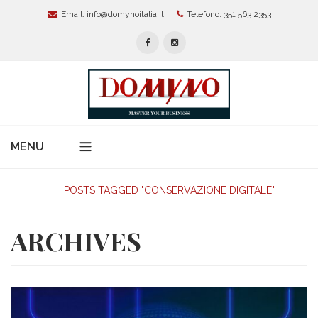
Email:
info@domynoitalia.it
Telefono: 351 563 2353
MENU
Home
HOME
POSTS TAGGED "CONSERVAZIONE DIGITALE"
Chi Siamo
ARCHIVES
Servizi Per Aziende
Modelli Organizzativi 231
News
Protezione Dati Personali:
Alta Formazione E Master