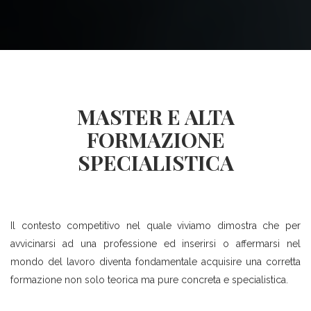
GDPR E Cybersecurity
FORMAZIONE EASY
Contatti
Consulenza ESG
CORSO Di Formazione
CORSO Di Formazione
Operativa Per Il Ruolo Di
Operativa Per Il Ruolo Di
Gestore Delle Segnalazioni –
MASTER E ALTA
Gestore Delle Segnalazioni –
Whistleblowing
FORMAZIONE
Whistleblowing
Corso Specialista Compliance E
SPECIALISTICA
Academy – Recruitment
231
Altri Servizi…
MASTER Specialistico In
Il contesto competitivo nel quale viviamo dimostra che per
Materia Di GDPR E
avvicinarsi ad una professione ed inserirsi o affermarsi nel
mondo del lavoro diventa fondamentale acquisire una corretta
Cybersecurity
formazione non solo teorica ma pure concreta e specialistica.
Altri Master…