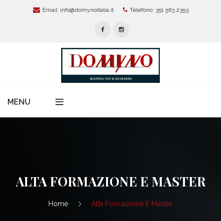
Email:
info@domynoitalia.it
Telefono: 351 563 2353
MENU
Home
Chi Siamo
Servizi Per Aziende
ALTA FORMAZIONE E MASTER
Modelli Organizzativi 231
News
Home
Alta Formazione E Master
Protezione Dati Personali:
Alta Formazione E Master