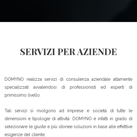
GDPR E Cybersecurity
FORMAZIONE EASY
Contatti
Consulenza ESG
CORSO Di Formazione
CORSO Di Formazione
Operativa Per Il Ruolo Di
Operativa Per Il Ruolo Di
Gestore Delle Segnalazioni –
SERVIZI PER AZIENDE
Gestore Delle Segnalazioni –
Whistleblowing
Whistleblowing
Corso Specialista Compliance E
Academy – Recruitment
DOMYNO realizza servizi di consulenza aziendale altamente
231
specializzati avvalendosi di professionisti ed esperti di
Altri Servizi…
MASTER Specialistico In
primissimo livello.
Materia Di GDPR E
Tali servizi si rivolgono ad imprese e società di tutte le
Cybersecurity
dimensioni e tipologie di attività: DOMYNO è infatti in grado di
selezionare le giuste e più idonee soluzioni in base alle effettive
Altri Master…
esigenze del cliente.