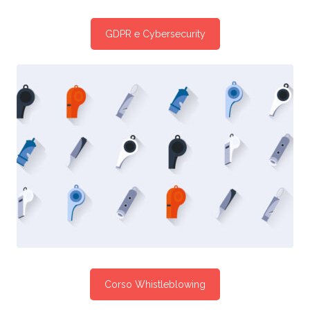
GDPR e Cybersecurity
Corso Whistleblowing