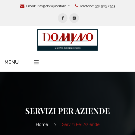
Email:
info@domynoitalia.it
Telefono: 351 563 2353
MENU
Home
Chi Siamo
Servizi Per Aziende
SERVIZI PER AZIENDE
Modelli Organizzativi 231
News
Home
Servizi Per Aziende
Protezione Dati Personali:
Alta Formazione E Master