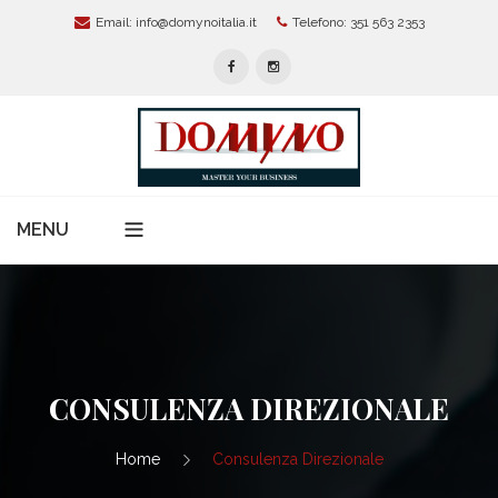
Email:
info@domynoitalia.it
Telefono: 351 563 2353
MENU
Home
Chi Siamo
Servizi Per Aziende
CONSULENZA DIREZIONALE
Modelli Organizzativi 231
News
Home
Consulenza Direzionale
Protezione Dati Personali:
Alta Formazione E Master