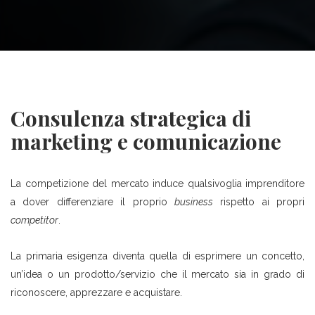
GDPR E Cybersecurity
FORMAZIONE EASY
Contatti
Consulenza ESG
CORSO Di Formazione
CORSO Di Formazione
Operativa Per Il Ruolo Di
Operativa Per Il Ruolo Di
Gestore Delle Segnalazioni –
Consulenza strategica di
Gestore Delle Segnalazioni –
Whistleblowing
marketing e comunicazione
Whistleblowing
Corso Specialista Compliance E
Academy – Recruitment
La competizione del mercato induce qualsivoglia imprenditore
231
a dover differenziare il proprio
business
rispetto ai propri
Altri Servizi…
MASTER Specialistico In
competitor
.
Materia Di GDPR E
La primaria esigenza diventa quella di esprimere un concetto,
Cybersecurity
un’idea o un prodotto/servizio che il mercato sia in grado di
riconoscere, apprezzare e acquistare.
Altri Master…