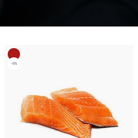
GDPR E Cybersecurity
FORMAZIONE EASY
Contatti
Consulenza ESG
CORSO Di Formazione
CORSO Di Formazione
Operativa Per Il Ruolo Di
Operativa Per Il Ruolo Di
Gestore Delle Segnalazioni –
Gestore Delle Segnalazioni –
Whistleblowing
-6%
Whistleblowing
Corso Specialista Compliance E
Academy – Recruitment
231
Altri Servizi…
MASTER Specialistico In
Materia Di GDPR E
Cybersecurity
Altri Master…