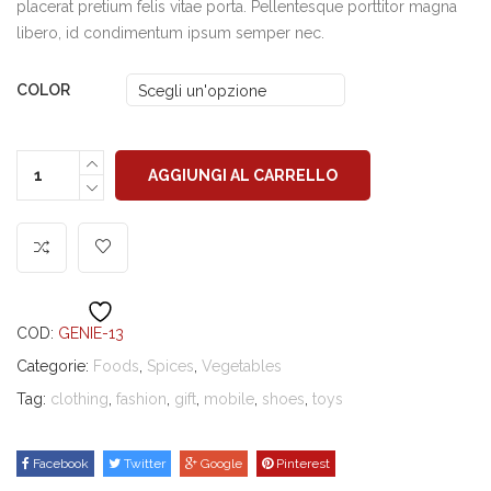
placerat pretium felis vitae porta. Pellentesque porttitor magna
libero, id condimentum ipsum semper nec.
COLOR
AGGIUNGI AL CARRELLO
COD:
GENIE-13
Categorie:
Foods
,
Spices
,
Vegetables
Tag:
clothing
,
fashion
,
gift
,
mobile
,
shoes
,
toys
Facebook
Twitter
Google
Pinterest