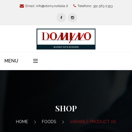
Email:
info@domynoitalia.it
Telefono: 351 563 2353
MENU
Home
Chi Siamo
Servizi Per Aziende
SHOP
Modelli Organizzativi 231
News
HOME
FOODS
VARIABLE PRODUCT 06
Protezione Dati Personali:
Alta Formazione E Master