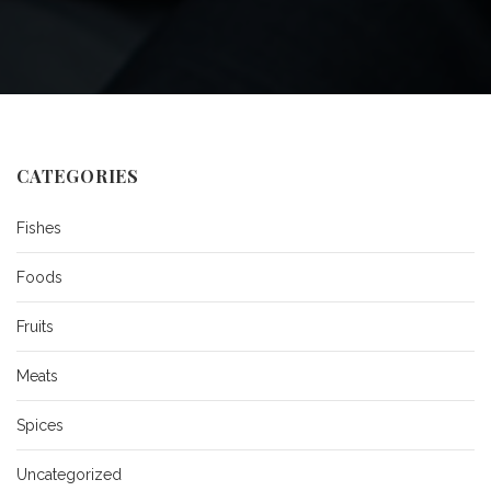
GDPR E Cybersecurity
FORMAZIONE EASY
Contatti
Consulenza ESG
CORSO Di Formazione
CORSO Di Formazione
Operativa Per Il Ruolo Di
Operativa Per Il Ruolo Di
Gestore Delle Segnalazioni –
CATEGORIES
Gestore Delle Segnalazioni –
Whistleblowing
Fishes
Whistleblowing
Corso Specialista Compliance E
Academy – Recruitment
Foods
231
Altri Servizi…
Fruits
MASTER Specialistico In
Materia Di GDPR E
Meats
Cybersecurity
Spices
Altri Master…
Uncategorized