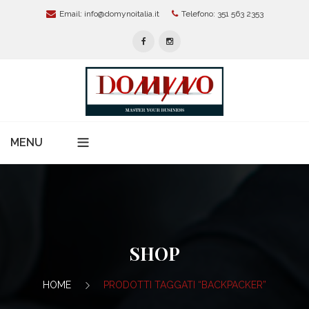
Email:
info@domynoitalia.it
Telefono: 351 563 2353
MENU
Home
Chi Siamo
Servizi Per Aziende
SHOP
Modelli Organizzativi 231
News
HOME
PRODOTTI TAGGATI “BACKPACKER”
Protezione Dati Personali:
Alta Formazione E Master