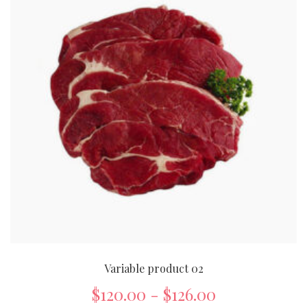
Variable product 02
$
120.00
-
$
126.00